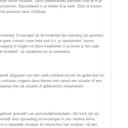
al vanuit loyaliteit. Deze (beperkende) patronen kom je in je
ystemen. Bijvoorbeeld in je relatie of je werk. Door te kiezen
te patronen weer zichtbaar.
kindertijd. Ervaringen uit de kindertijd die onprettig zijn geweest
e geen contact meer hebt met b.v. je spontaniteit, humor,
oegang te krijgen tot deze kwaliteiten in je leven is het vaak
e kinddeel", te ontdekken en te verwerken.
wordt uitgegaan van een sterk verband tussen de gedachten en
ntstaan volgens deze theorie niet vanuit een situatie of een
aarop men de situatie of gebeurtenis interpreteert.
gebruik gemaakt van persoonlijkheidsdelen. Als kind zijn wij
nvloedt door opvoeding en ervaringen in ons verdere leven,
ns in bepaalde situaties en interacties met anderen, op een