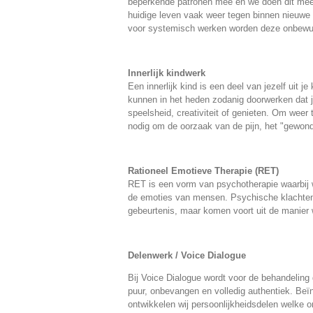
beperkende patronen mee en we doen dit meest
huidige leven vaak weer tegen binnen nieuwe s
voor systemisch werken worden deze onbewus
Innerlijk kindwerk
Een innerlijk kind is een deel van jezelf uit je 
kunnen in het heden zodanig doorwerken dat j
speelsheid, creativiteit of genieten. Om weer t
nodig om de oorzaak van de pijn, het "gewond
Rationeel Emotieve Therapie (RET)
RET is een vorm van psychotherapie waarbij 
de emoties van mensen. Psychische klachten o
gebeurtenis, maar komen voort uit de manier w
Delenwerk / Voice Dialogue
Bij Voice Dialogue wordt voor de behandeling 
puur, onbevangen en volledig authentiek. Beï
ontwikkelen wij persoonlijkheidsdelen welke o