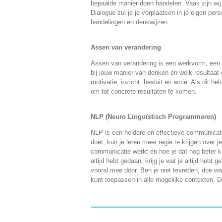
bepaalde manier doen handelen. Vaak zijn wij
Dialogue zul je je verplaatsen in je eigen per
handelingen en denkwijzen.
Assen van verandering
Assen van verandering is een werkvorm, een v
bij jouw manier van denken en welk resultaat da
motivatie, inzicht, besluit en actie. Als dit h
om tot concrete resultaten te komen.
NLP (Neuro Linguïstisch Programmeren)
NLP is een heldere en effectieve communicati
doet, kun je leren meer regie te krijgen over j
communicatie werkt en hoe je dat nog beter ku
altijd hebt gedaan, krijg je wat je altijd hebt
vooral mee door. Ben je niet tevreden, doe wa
kunt toepassen in alle mogelijke contexten. De