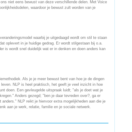
 ons niet eens bewust van deze verschillende delen. Met Voice
soonlijkheidsdelen, waardoor je bewust zult worden van je
eranderingsmodel waarbij je uitgedaagd wordt om stil te staan
t oplevert in je huidige gedrag. Er wordt stilgestaan bij o.a.
elder is wordt snel duidelijk wat er in denken en doen anders kan
emethodiek. Als je je meer bewust bent van hoe je de dingen
e leven. NLP is heel praktisch, het geeft je veel inzicht in hoe
nt doen. Een gevleugelde uitspraak luidt; "als je doet wat je
 gekregen." Anders gezegd; "ben je daar tevreden over?, ga er
t anders." NLP reikt je hiervoor extra mogelijkheden aan die je
nk aan je werk, relatie, familie en je sociale netwerk.