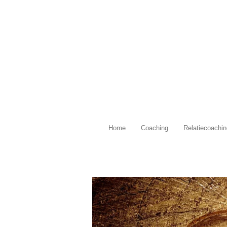
Ga
direct
naar
de
hoofdinhoud
Home
Coaching
Relatiecoachin