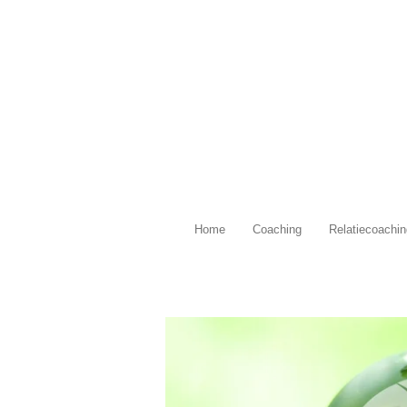
Ga
direct
naar
de
hoofdinhoud
Home
Coaching
Relatiecoachin